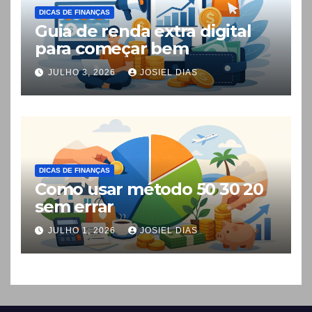
DICAS DE FINANÇAS
Guia de renda extra digital
para começar bem
JULHO 3, 2026
JOSIEL DIAS
DICAS DE FINANÇAS
Como usar método 50 30 20
sem errar
JULHO 1, 2026
JOSIEL DIAS