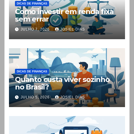
DICAS DE FINANÇAS
Como investir em renda fixa
sem errar
JULHO 7, 2026
JOSIEL DIAS
DICAS DE FINANÇAS
Quanto custa viver sozinho
no Brasil?
JULHO 5, 2026
JOSIEL DIAS