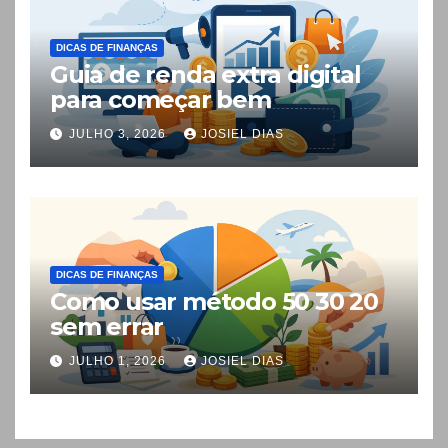
DICAS DE FINANÇAS
Guia de renda extra digital
para começar bem
JULHO 3, 2026
JOSIEL DIAS
DICAS DE FINANÇAS
Como usar método 50 30 20
sem errar
JULHO 1, 2026
JOSIEL DIAS