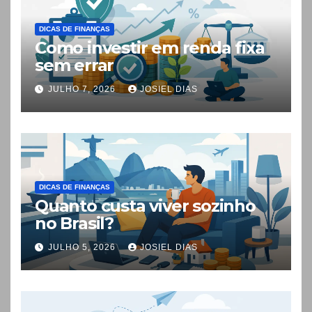
DICAS DE FINANÇAS
Como investir em renda fixa
sem errar
JULHO 7, 2026
JOSIEL DIAS
DICAS DE FINANÇAS
Quanto custa viver sozinho
no Brasil?
JULHO 5, 2026
JOSIEL DIAS