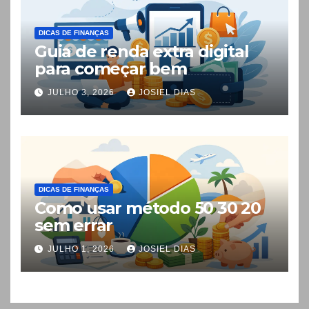
DICAS DE FINANÇAS
Guia de renda extra digital
para começar bem
JULHO 3, 2026
JOSIEL DIAS
DICAS DE FINANÇAS
Como usar método 50 30 20
sem errar
JULHO 1, 2026
JOSIEL DIAS