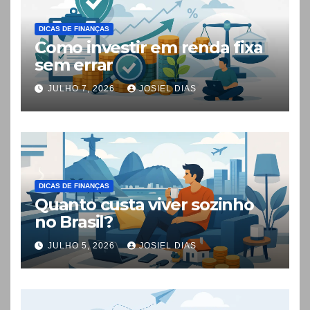
DICAS DE FINANÇAS
Como investir em renda fixa
sem errar
JULHO 7, 2026
JOSIEL DIAS
DICAS DE FINANÇAS
Quanto custa viver sozinho
no Brasil?
JULHO 5, 2026
JOSIEL DIAS