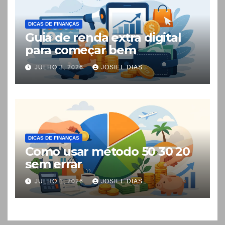
DICAS DE FINANÇAS
Guia de renda extra digital
para começar bem
JULHO 3, 2026
JOSIEL DIAS
DICAS DE FINANÇAS
Como usar método 50 30 20
sem errar
JULHO 1, 2026
JOSIEL DIAS