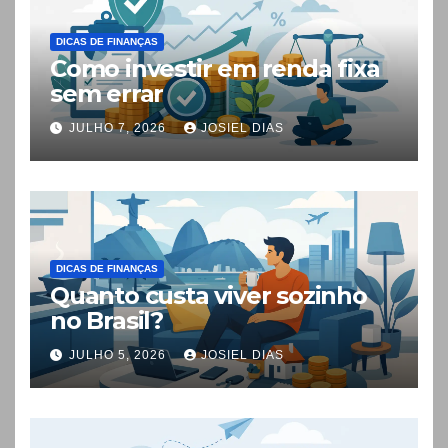
DICAS DE FINANÇAS
Como investir em renda fixa
sem errar
JULHO 7, 2026
JOSIEL DIAS
DICAS DE FINANÇAS
Quanto custa viver sozinho
no Brasil?
JULHO 5, 2026
JOSIEL DIAS