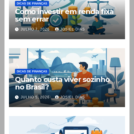
DICAS DE FINANÇAS
Como investir em renda fixa
sem errar
JULHO 7, 2026
JOSIEL DIAS
DICAS DE FINANÇAS
Quanto custa viver sozinho
no Brasil?
JULHO 5, 2026
JOSIEL DIAS