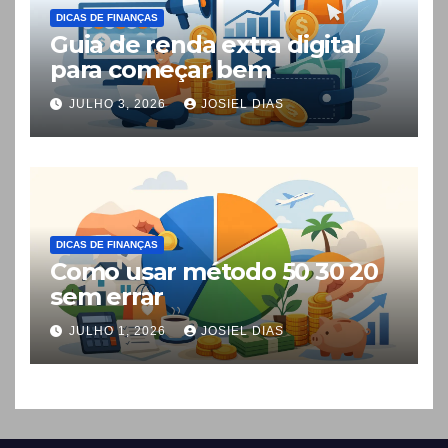
DICAS DE FINANÇAS
Guia de renda extra digital
para começar bem
JULHO 3, 2026
JOSIEL DIAS
DICAS DE FINANÇAS
Como usar método 50 30 20
sem errar
JULHO 1, 2026
JOSIEL DIAS