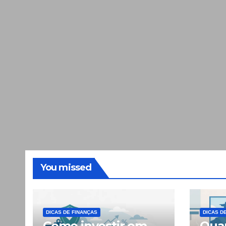
You missed
DICAS DE FINANÇAS
DICAS D
Como investir em
Quan