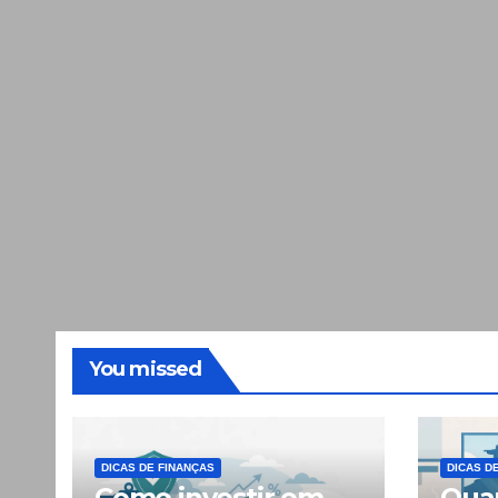
You missed
DICAS DE FINANÇAS
DICAS D
Como investir em
Quan