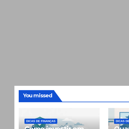
You missed
DICAS DE FINANÇAS
DICAS D
Como investir em
Quan