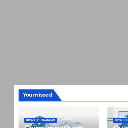
You missed
DICAS DE FINANÇAS
DICAS D
Como investir em
Quan