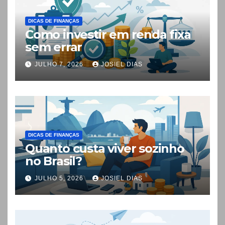
DICAS DE FINANÇAS
Como investir em renda fixa
sem errar
JULHO 7, 2026
JOSIEL DIAS
DICAS DE FINANÇAS
Quanto custa viver sozinho
no Brasil?
JULHO 5, 2026
JOSIEL DIAS