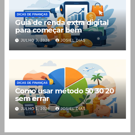
DICAS DE FINANÇAS
Guia de renda extra digital
para começar bem
JULHO 3, 2026
JOSIEL DIAS
DICAS DE FINANÇAS
Como usar método 50 30 20
sem errar
JULHO 1, 2026
JOSIEL DIAS