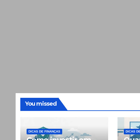
You missed
DICAS DE FINANÇAS
DICAS D
Como investir em
Quan