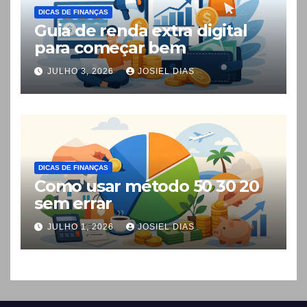
DICAS DE FINANÇAS
Guia de renda extra digital
para começar bem
JULHO 3, 2026
JOSIEL DIAS
DICAS DE FINANÇAS
Como usar método 50 30 20
sem errar
JULHO 1, 2026
JOSIEL DIAS