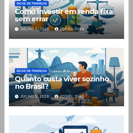
DICAS DE FINANÇAS
Como investir em renda fixa
sem errar
JULHO 7, 2026
JOSIEL DIAS
DICAS DE FINANÇAS
Quanto custa viver sozinho
no Brasil?
JULHO 5, 2026
JOSIEL DIAS