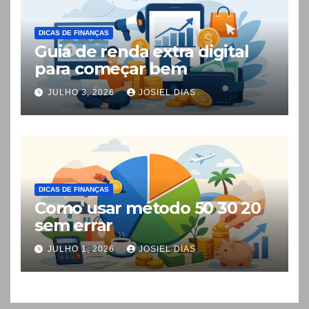
DICAS DE FINANÇAS
Guia de renda extra digital
para começar bem
JULHO 3, 2026
JOSIEL DIAS
DICAS DE FINANÇAS
Como usar método 50 30 20
sem errar
JULHO 1, 2026
JOSIEL DIAS