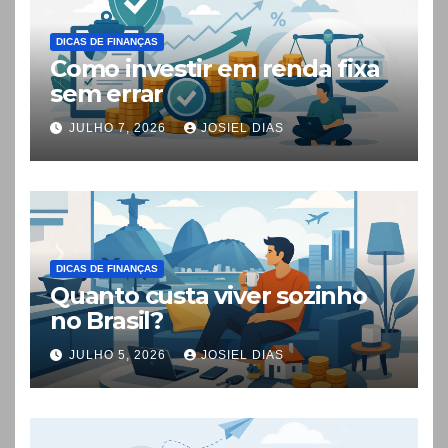
DICAS DE FINANÇAS
Como investir em renda fixa
sem errar
JULHO 7, 2026
JOSIEL DIAS
DICAS DE FINANÇAS
Quanto custa viver sozinho
no Brasil?
JULHO 5, 2026
JOSIEL DIAS