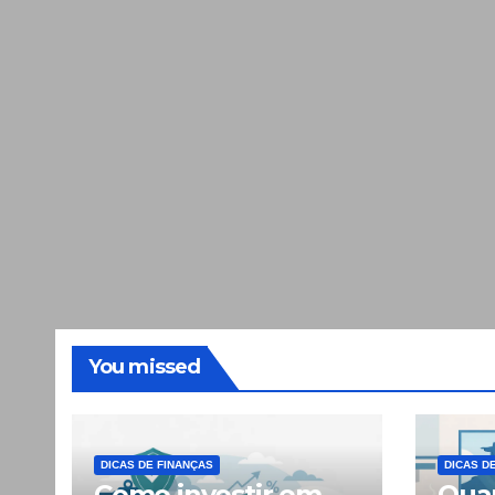
You missed
DICAS DE FINANÇAS
DICAS D
Como investir em
Quan