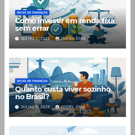
DICAS DE FINANÇAS
Como investir em renda fixa
sem errar
JULHO 7, 2026
JOSIEL DIAS
DICAS DE FINANÇAS
Quanto custa viver sozinho
no Brasil?
JULHO 5, 2026
JOSIEL DIAS