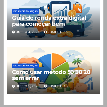
DICAS DE FINANÇAS
Guia de renda extra digital
para começar bem
JULHO 3, 2026
JOSIEL DIAS
DICAS DE FINANÇAS
Como usar método 50 30 20
sem errar
JULHO 1, 2026
JOSIEL DIAS