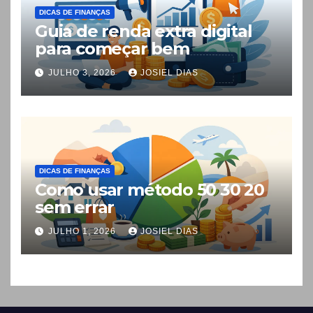
DICAS DE FINANÇAS
Guia de renda extra digital
para começar bem
JULHO 3, 2026
JOSIEL DIAS
DICAS DE FINANÇAS
Como usar método 50 30 20
sem errar
JULHO 1, 2026
JOSIEL DIAS