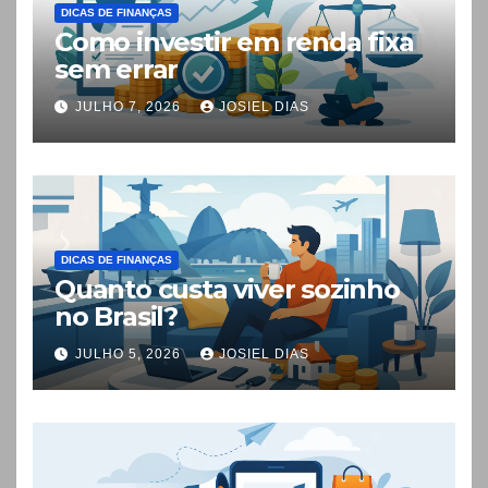
DICAS DE FINANÇAS
Como investir em renda fixa
sem errar
JULHO 7, 2026
JOSIEL DIAS
DICAS DE FINANÇAS
Quanto custa viver sozinho
no Brasil?
JULHO 5, 2026
JOSIEL DIAS