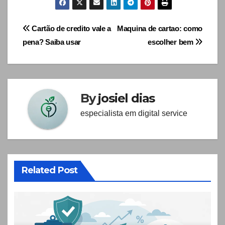
Navegação
Cartão de credito vale a
Maquina de cartao: como
pena? Saiba usar
escolher bem
de
artigos
By
josiel dias
especialista em digital service
Related Post