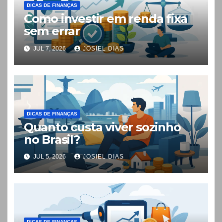
DICAS DE FINANÇAS
Como investir em renda fixa
sem errar
JUL 7, 2026
JOSIEL DIAS
DICAS DE FINANÇAS
Quanto custa viver sozinho
no Brasil?
JUL 5, 2026
JOSIEL DIAS
DICAS DE FINANÇAS