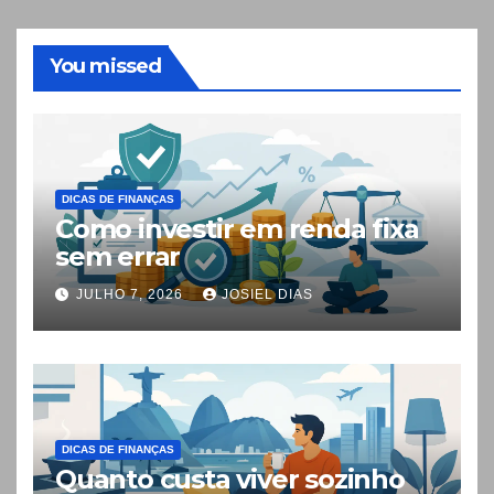
You missed
DICAS DE FINANÇAS
Como investir em renda fixa
sem errar
JULHO 7, 2026
JOSIEL DIAS
DICAS DE FINANÇAS
Quanto custa viver sozinho