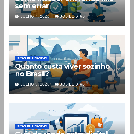
sem errar
JULHO 7, 2026
JOSIEL DIAS
DICAS DE FINANÇAS
Quanto custa viver sozinho
no Brasil?
JULHO 5, 2026
JOSIEL DIAS
DICAS DE FINANÇAS