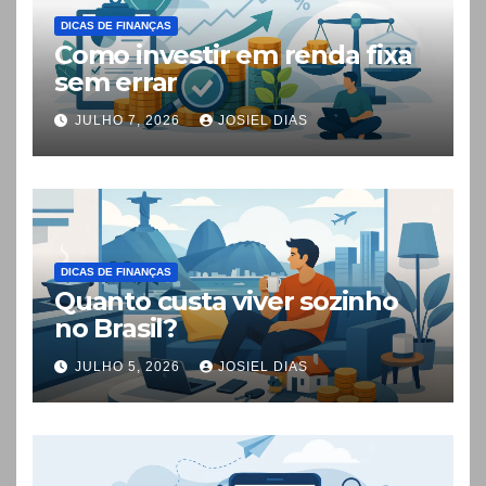
DICAS DE FINANÇAS
Como investir em renda fixa
sem errar
JULHO 7, 2026
JOSIEL DIAS
DICAS DE FINANÇAS
Quanto custa viver sozinho
no Brasil?
JULHO 5, 2026
JOSIEL DIAS