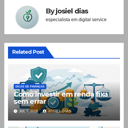
By
josiel dias
especialista em digital service
Related Post
DICAS DE FINANÇAS
Como investir em renda fixa
sem errar
JUL 7, 2026
JOSIEL DIAS