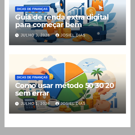
DICAS DE FINANÇAS
Guia de renda extra digital
para começar bem
JULHO 3, 2026
JOSIEL DIAS
DICAS DE FINANÇAS
Como usar método 50 30 20
sem errar
JULHO 1, 2026
JOSIEL DIAS