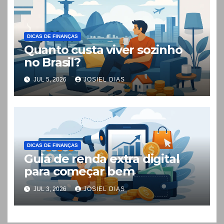
DICAS DE FINANÇAS
Quanto custa viver sozinho
no Brasil?
JUL 5, 2026
JOSIEL DIAS
DICAS DE FINANÇAS
Guia de renda extra digital
para começar bem
JUL 3, 2026
JOSIEL DIAS