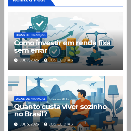
DICAS DE FINANÇAS
Como investir em renda fixa
sem errar
JUL 7, 2026
JOSIEL DIAS
DICAS DE FINANÇAS
Quanto custa viver sozinho
no Brasil?
JUL 5, 2026
JOSIEL DIAS