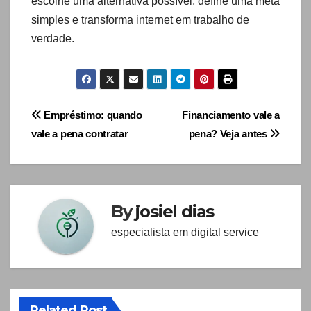
escolhe uma alternativa possível, define uma meta
simples e transforma internet em trabalho de
verdade.
Navegação
Empréstimo: quando
Financiamento vale a
vale a pena contratar
pena? Veja antes
de
artigos
By
josiel dias
especialista em digital service
Related Post