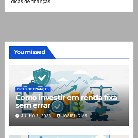
dicas de finanças
You missed
DICAS DE FINANÇAS
Como investir em renda fixa
sem errar
JULHO 7, 2026
JOSIEL DIAS